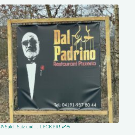
🎾Spiel, Satz und… LECKER! 🍕☕