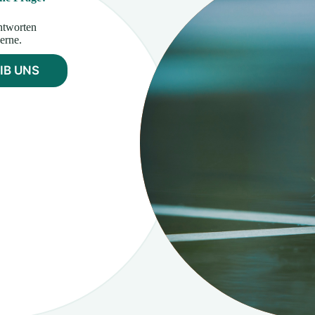
ntworten
erne.
IB UNS