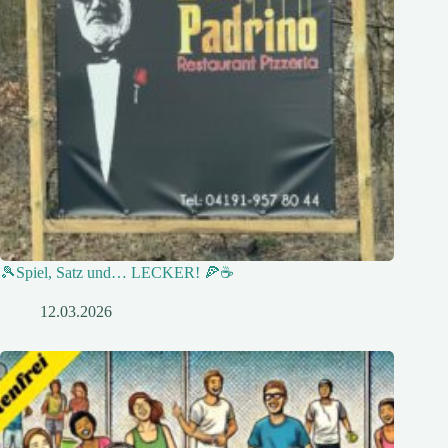
🎾Spiel, Satz und… LECKER! 🍕☕
12.03.2026