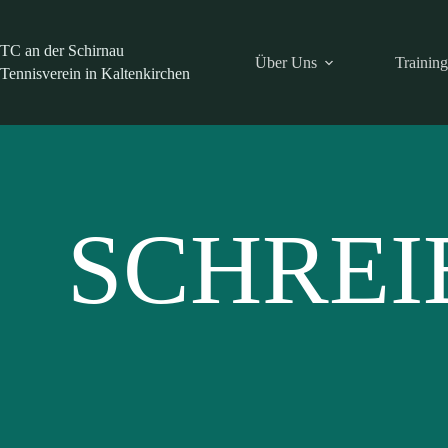
Zum
Inhalt
springen
TC an der Schirnau
Über Uns
Trainin
Tennisverein in Kaltenkirchen
SCHREI