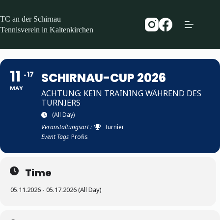
Zum
Inhalt
TC an der Schirnau
springen
Tennisverein in Kaltenkirchen
11
17
SCHIRNAU-CUP 2026
MAY
ACHTUNG: KEIN TRAINING WÄHREND DES
TURNIERS
(All Day)
Veranstaltungsart :
Turnier
Event Tags
Profis
Time
05.11.2026 - 05.17.2026 (All Day)