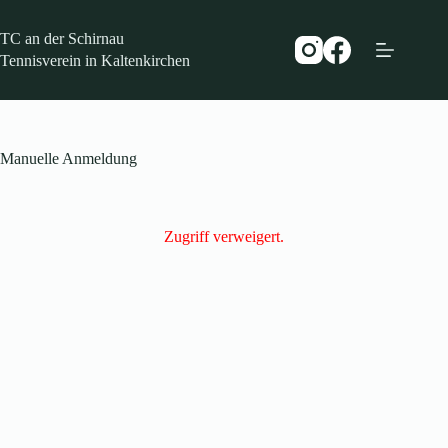
Zum
Inhalt
TC an der Schirnau
springen
Tennisverein in Kaltenkirchen
Manuelle Anmeldung
Zugriff verweigert.