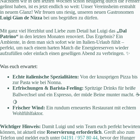
Nachdem wir in den letzten Wochen schon neugierig durch die Fenster
gelinst haben, ist es jetzt endlich so weit: Unser Vereinsheim erstrahlt
in neuem Glanz! Wir freuen uns riesig, unseren neuen Gastronomen
Luigi Gian de Nizza
bei uns begrüßen zu dürfen.
Mit ganz viel Herzblut und Liebe zum Detail hat Luigi das
„Dal
Patrino“
in den letzten Monaten renoviert. Das Ergebnis? Ein
Ambiente, in dem man sich sofort wie im Italien-Urlaub fühlt –
perfekt, um nach einem harten Match die Energiereserven wieder
aufzufüllen oder einfach einen geselligen Abend zu verbringen. ✨
Was euch erwartet:
Echte italienische Spezialitäten:
Von der knusprigen Pizza bis
zur Pasta wie bei Nonna.
Erfrischungen & Barista-Feeling:
Spritzige Drinks für heiße
Ballwechsel und ein Espresso, der müde Beine munter macht. ☕
🍋
Frischer Wind:
Ein rundum erneuertes Restaurant mit echtem
Wohlfühlfaktor.
Wichtiger Hinweis:
Damit Luigi und sein Team euch perfekt bewirten
können, ist aktuell eine
Reservierung erforderlich
. Greift also zum
Telefon und meldet euch unter
04191 / 957 80 44
, bevor der Hunger