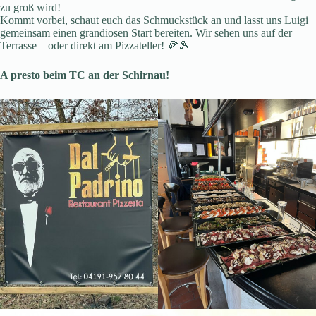
zu groß wird!
Kommt vorbei, schaut euch das Schmuckstück an und lasst uns Luigi
gemeinsam einen grandiosen Start bereiten. Wir sehen uns auf der
Terrasse – oder direkt am Pizzateller! 🍕🎾
A presto beim TC an der Schirnau!