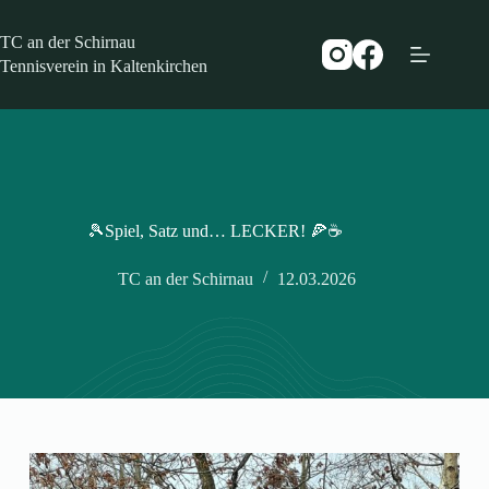
Zum
Inhalt
TC an der Schirnau
springen
Tennisverein in Kaltenkirchen
🎾Spiel, Satz und… LECKER! 🍕☕
TC an der Schirnau
12.03.2026