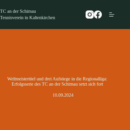
Zum
Inhalt
TC an der Schirnau
springen
Tennisverein in Kaltenkirchen
Weltmeistertitel und drei Aufstiege in die Regionalliga:
Erfolgsserie des TC an der Schirnau setzt sich fort
10.09.2024